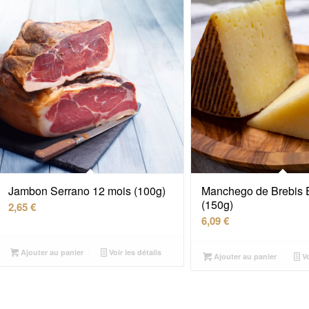
Jambon Serrano 12 mois (100g)
Manchego de Brebis 
(150g)
2,65
€
6,09
€
Ajouter au panier
Voir les détails
Ajouter au panier
Vo