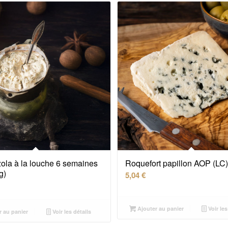
ola à la louche 6 semaines
Roquefort papillon AOP (LC)
g)
5,04
€
Ajouter au panier
Voir les
r au panier
Voir les détails