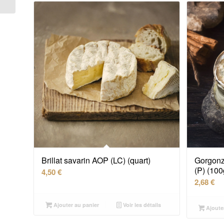
Brillat savarin AOP (LC) (quart)
Gorgonz
(P) (100
4,50
€
2,68
€
Ajouter au panier
Voir les détails
Ajoute