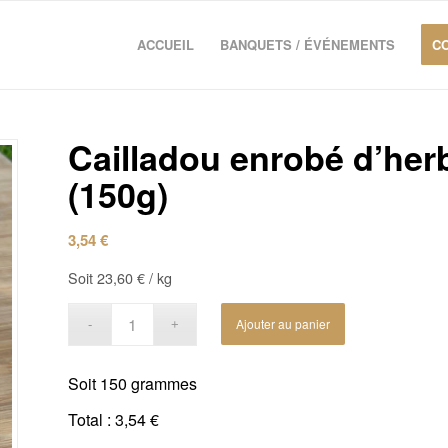
ACCUEIL
BANQUETS / ÉVÉNEMENTS
C
Cailladou enrobé d’her
(150g)
3,54
€
Soit
23,60
€
/ kg
Ajouter au panier
Soit
150 grammes
Total :
3,54 €