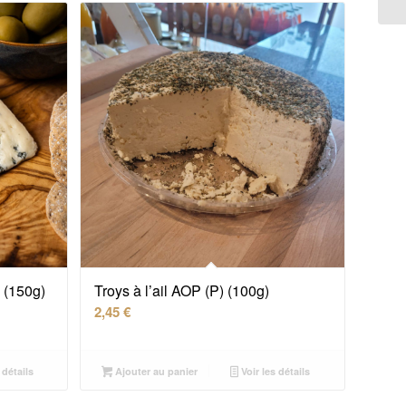
 (150g)
Troys à l’ail AOP (P) (100g)
2,45
€
 détails
Ajouter au panier
Voir les détails