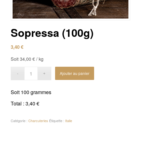
Sopressa (100g)
3,40
€
Soit
34,00
€
/ kg
Ajouter au panier
Soit
100 grammes
Total :
3,40 €
Catégorie :
Charcuteries
Étiquette :
Italie