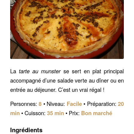
La
tarte au munster
se sert en plat principal
accompagné d’une salade verte au dîner ou en
entrée au déjeuner. C’est un vrai régal !
Personnes:
8
• Niveau:
Facile
• Préparation:
20
min
• Cuisson:
35 min
• Prix:
Bon marché
Ingrédients